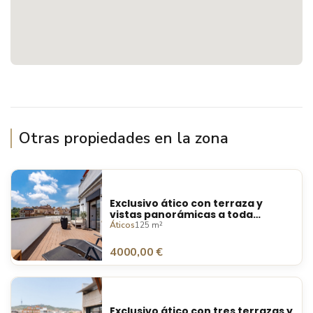
Otras propiedades en la zona
Exclusivo ático con terraza y
vistas panorámicas a toda
Barcelona
Áticos
125 m²
4000,00 €
Exclusivo ático con tres terrazas y