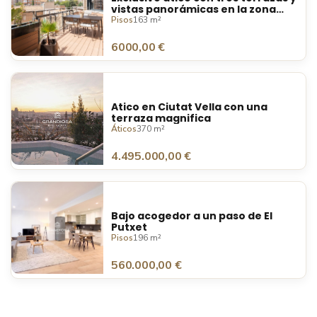
vistas panorámicas en la zona
alta
Pisos
163 m²
6000,00 €
Atico en Ciutat Vella con una
terraza magnifica
Áticos
370 m²
4.495.000,00 €
Bajo acogedor a un paso de El
Putxet
Pisos
196 m²
560.000,00 €