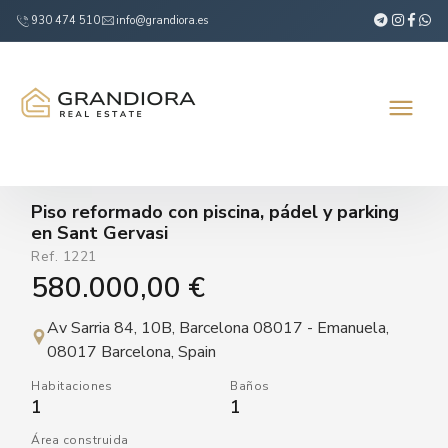
930 474 510
info@grandiora.es
Piso reformado con piscina, pádel y parking
en Sant Gervasi
Ref.
1221
580.000,00 €
Av Sarria 84, 10B, Barcelona 08017 - Emanuela,
08017 Barcelona, Spain
Habitaciones
Baños
1
1
Área construida