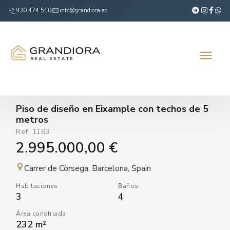
930 474 510
info@grandiora.es
Piso de diseño en Eixample con techos de 5
metros
Ref.
1183
2.995.000,00 €
Carrer de Còrsega, Barcelona, Spain
Habitaciones
Baños
3
4
Área construida
232 m²
VER VÍDEO