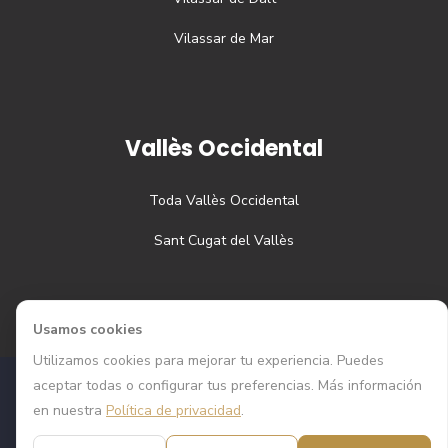
Vilassar de Mar
Vallès Occidental
Toda
Vallès Occidental
Sant Cugat del Vallès
Usamos cookies
Utilizamos cookies para mejorar tu experiencia. Puedes
aceptar todas o configurar tus preferencias. Más información
Todos los derechos reservados © Grandiora
2026
| Web
en nuestra
Política de privacidad
.
desarrollada por
Webcoding