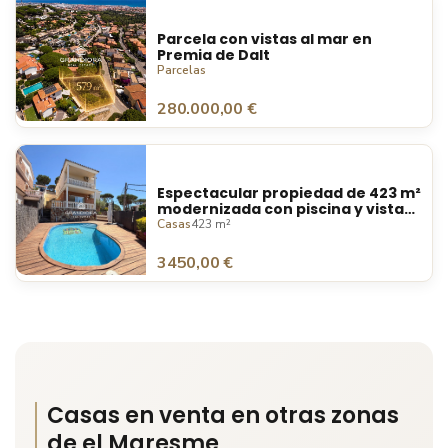
Parcela con vistas al mar en
Premia de Dalt
Parcelas
280.000,00 €
Espectacular propiedad de 423 m²
modernizada con piscina y vistas
a la montaña en Premià de Dalt
Casas
423 m²
3450,00 €
Casas en venta en otras zonas
de
el Maresme