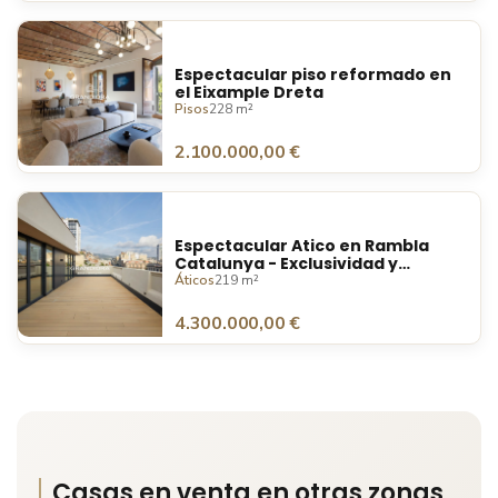
Espectacular piso reformado en
el Eixample Dreta
Pisos
228 m²
2.100.000,00 €
Espectacular Atico en Rambla
Catalunya - Exclusividad y
sofisticación en el corazón de
Áticos
219 m²
Barcelona
4.300.000,00 €
Casas en venta en otras zonas