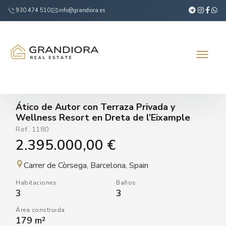
930 474 510
info@grandiora.es
Ático de Autor con Terraza Privada y
Wellness Resort en Dreta de l’Eixample
Ref.
1180
2.395.000,00 €
Carrer de Còrsega, Barcelona, Spain
Habitaciones
Baños
3
3
Área construida
179 m²
VER VÍDEO