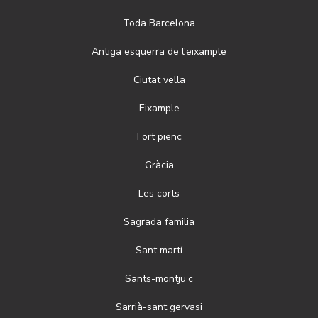
Toda
Barcelona
Antiga esquerra de l'eixample
Ciutat vella
Eixample
Fort pienc
Gràcia
Les corts
Sagrada familia
Sant martí
Sants-montjuïc
Sarrià-sant gervasi