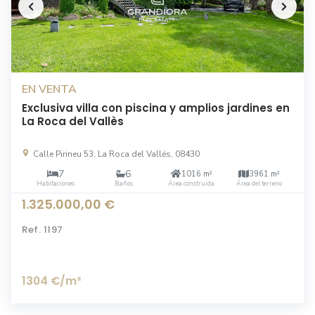
EN VENTA
Exclusiva villa con piscina y amplios jardines en
La Roca del Vallès
Calle Pirineu 53, La Roca del Vallés, 08430
7
6
1016 m²
3961 m²
Habitaciones
Baños
Área construida
Área del terreno
1.325.000,00 €
Ref.
1197
1304 €
/m²