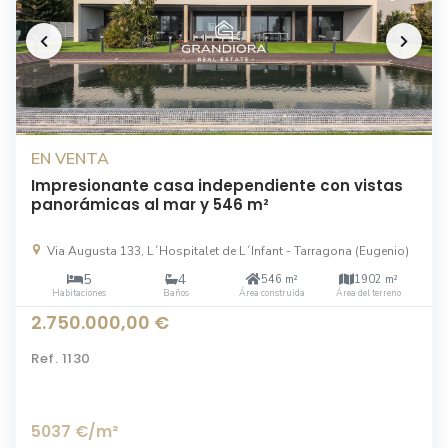
EN VENTA
Impresionante casa independiente con vistas
panorámicas al mar y 546 m²
Via Augusta 133, L´Hospitalet de L´Infant - Tarragona (Eugenio)
5
4
546 m²
1902 m²
Habitaciones
Baños
Área construida
Área del terreno
2.750.000,00 €
Ref.
1130
5037 €
/m²