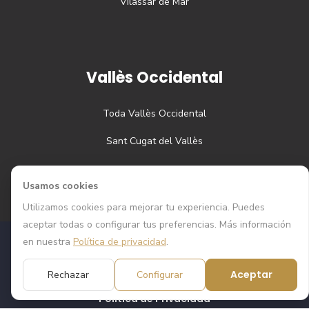
Vilassar de Mar
Vallès Occidental
Toda
Vallès Occidental
Sant Cugat del Vallès
Usamos cookies
Utilizamos cookies para mejorar tu experiencia. Puedes
aceptar todas o configurar tus preferencias. Más información
en nuestra
Política de privacidad
.
Todos los derechos reservados © Grandiora
2026
| Web
desarrollada por
Webcoding
Aceptar
Rechazar
Configurar
Política de Privacidad