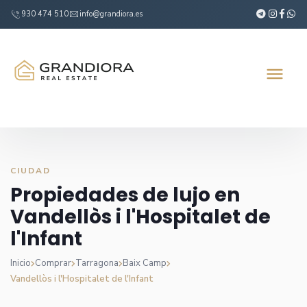
930 474 510
info@grandiora.es
CIUDAD
Propiedades de lujo en
Vandellòs i l'Hospitalet de
l'Infant
Inicio
Comprar
Tarragona
Baix Camp
Vandellòs i l'Hospitalet de l'Infant