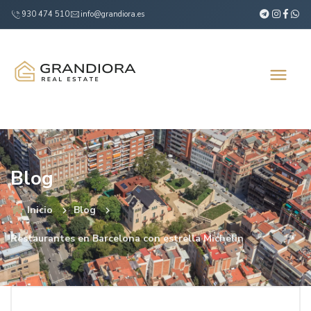
930 474 510
info@grandiora.es
Blog
Inicio
Blog
Restaurantes en Barcelona con estrella Michelin