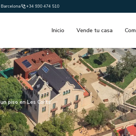
7 Barcelona
+34 930 474 510
Inicio
Vende tu casa
Com
un piso en Les Corts