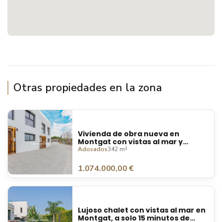
Otras propiedades en la zona
Vivienda de obra nueva en
Montgat con vistas al mar y
excelente conexión con
Adosados
342 m²
Barcelona
1.074.000,00 €
Lujoso chalet con vistas al mar en
Montgat, a solo 15 minutos de