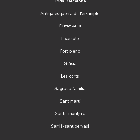
Toda
Barcelona
Antiga esquerra de l'eixample
Ciutat vella
Eixample
Fort pienc
Gràcia
Les corts
Sagrada familia
Sant martí
Sants-montjuïc
Sarrià-sant gervasi