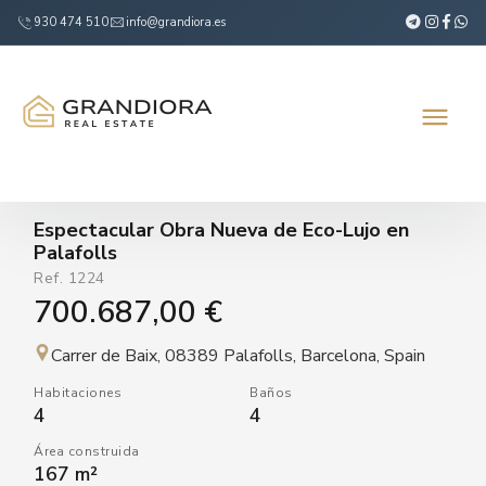
930 474 510
info@grandiora.es
Espectacular Obra Nueva de Eco-Lujo en
Palafolls
Ref.
1224
700.687,00 €
Carrer de Baix, 08389 Palafolls, Barcelona, Spain
Habitaciones
Baños
4
4
Área construida
167 m²
VER VÍDEO