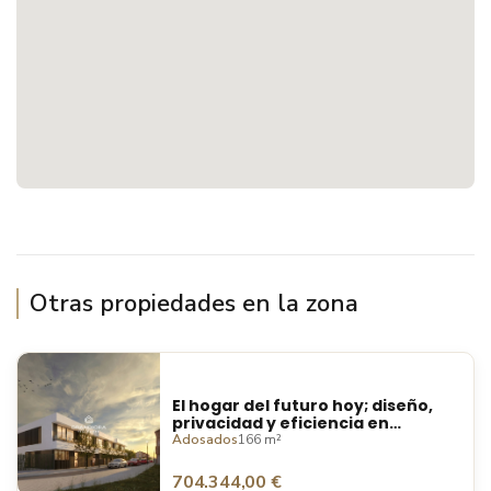
Otras propiedades en la zona
El hogar del futuro hoy; diseño,
privacidad y eficiencia en
Palafolls
Adosados
166 m²
704.344,00 €