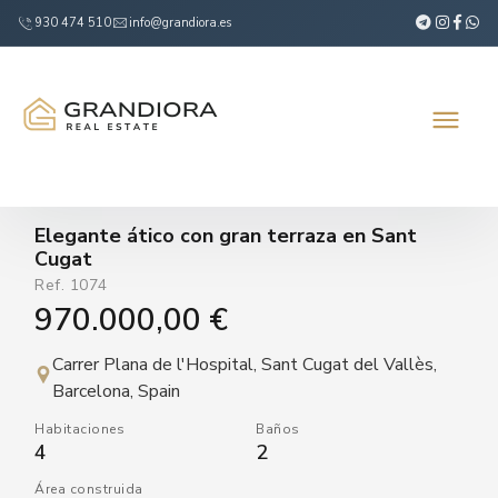
930 474 510
info@grandiora.es
Elegante ático con gran terraza en Sant
Cugat
Ref.
1074
970.000,00 €
Carrer Plana de l'Hospital, Sant Cugat del Vallès,
Barcelona, Spain
Habitaciones
Baños
4
2
Área construida