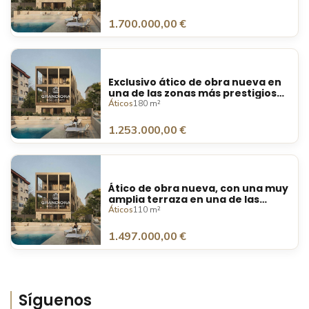
1.700.000,00 €
Exclusivo ático de obra nueva en
una de las zonas más prestigiosas
de Sant Cugat
Áticos
180 m²
1.253.000,00 €
Ático de obra nueva, con una muy
amplia terraza en una de las
zonas más prestigiosas de Sant
Áticos
110 m²
Cugat
1.497.000,00 €
Síguenos